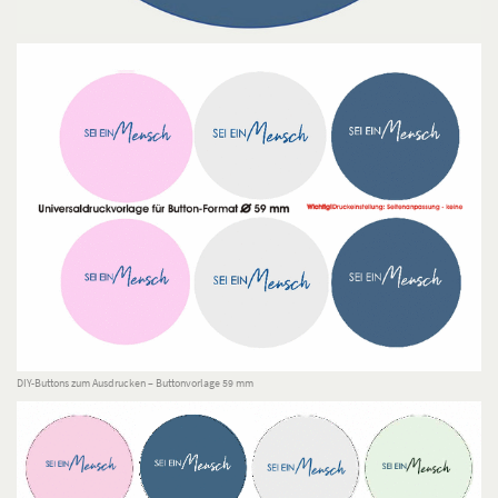
DIY-Buttons zum Ausdrucken – Buttonvorlage 59 mm