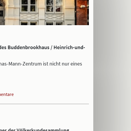
n des Buddenbrookhaus / Heinrich-und-
s-Mann-Zentrum ist nicht nur eines
entare
mmer der Völkerkundesammlung