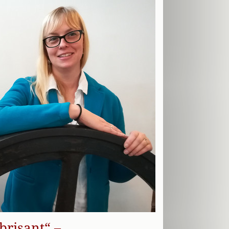
hbrisant“ –