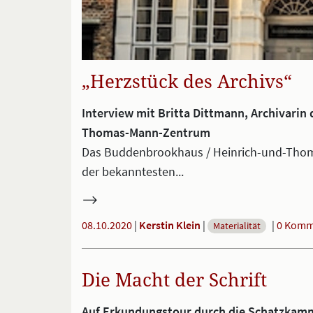
„Herzstück des Archivs“
Interview mit Britta Dittmann, Archivari
Thomas-Mann-Zentrum
Das Buddenbrookhaus / Heinrich-und-Thoma
der bekanntesten...
08.10.2020
|
Kerstin Klein
|
|
0 Komm
Materialität
Die Macht der Schrift
Auf Erkundungstour durch die Schatzka