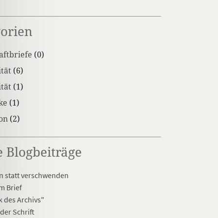
orien
ftbriefe
(0)
tät
(6)
tät
(1)
ke
(1)
ion
(2)
e Blogbeiträge
 statt verschwenden
m Brief
k des Archivs"
der Schrift