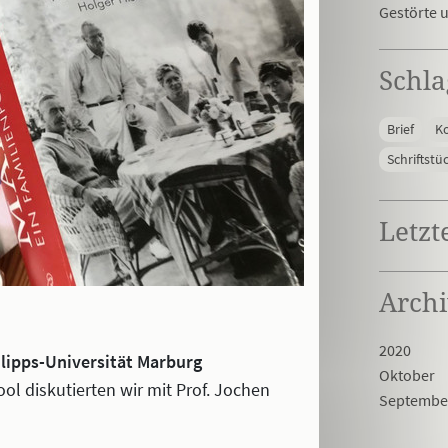
Gestörte 
Schl
Brief
K
Schriftstü
Letz
Arch
2020
ilipps-Universität Marburg
Oktober
l diskutierten wir mit Prof. Jochen
Septemb