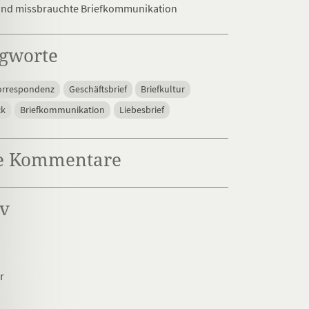
und missbrauchte Briefkommunikation
agworte
orrespondenz
Geschäftsbrief
Briefkultur
ck
Briefkommunikation
Liebesbrief
te Kommentare
iv
er