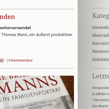
Kateg
enden
massenha
 weiterverwendet
r Thomas Mann, ein äußerst produktiver
Materiali
Narrativi
Netzwer
Zirkulat
|
0 Kommentare
tät
Letzt
Verwenden
Erzählen i
"Herzstüc
Die Macht 